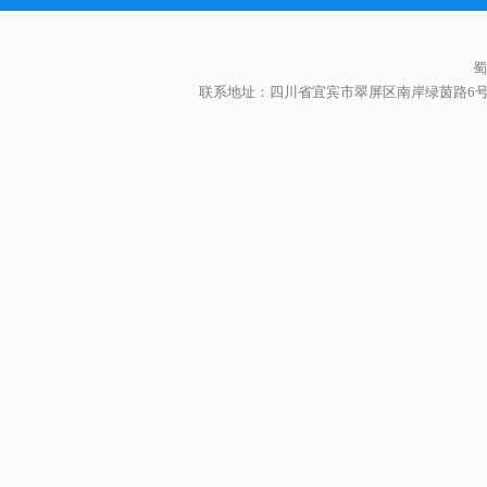
蜀
联系地址：四川省宜宾市翠屏区南岸绿茵路6号 联系人：李