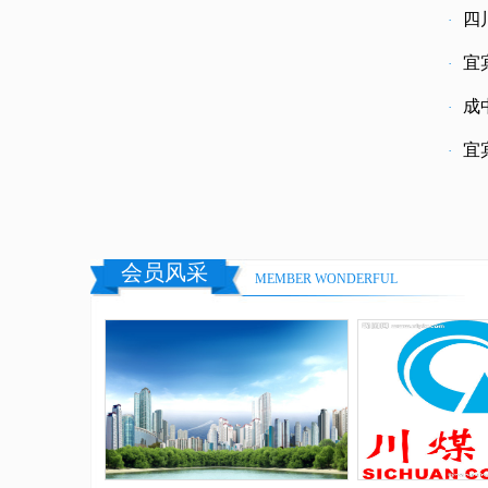
四
·
宜
·
成
·
宜
·
会员风采
MEMBER WONDERFUL